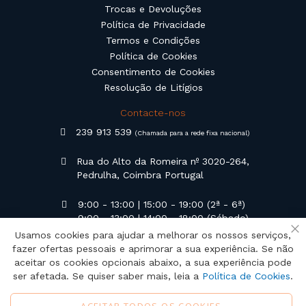
Trocas e Devoluções
Política de Privacidade
Termos e Condições
Política de Cookies
Consentimento de Cookies
Resolução de Litígios
Contacte-nos
239 913 539
(Chamada para a rede fixa nacional)
Rua do Alto da Romeira nº 3020-264,
Pedrulha, Coimbra Portugal
9:00 - 13:00 | 15:00 - 19:00 (2ª - 6ª)
9:00 - 13:00 | 14:00 - 18:00 (Sábado)
Usamos cookies para ajudar a melhorar os nossos serviços,
Fe
geral@campilusa.pt
fazer ofertas pessoais e aprimorar a sua experiência. Se não
aceitar os cookies opcionais abaixo, a sua experiência pode
ser afetada. Se quiser saber mais, leia a
Política de Cookies
.