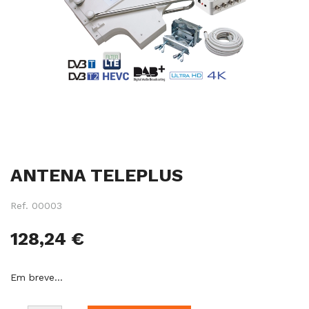
Salte
ANTENA TELEPLUS
para
o
início
Ref.
00003
da
galeria
128,24 €
de
imagens
Em breve…