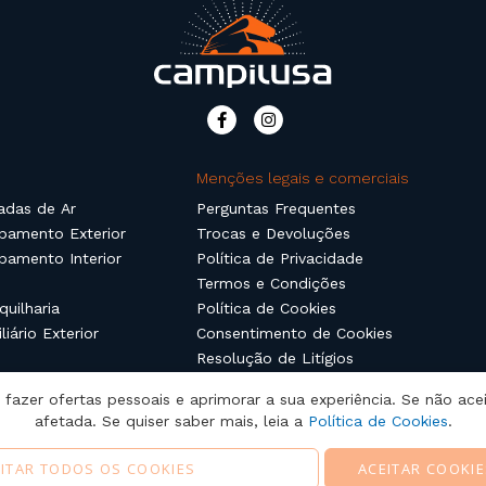
Menções legais e comerciais
adas de Ar
Perguntas Frequentes
pamento Exterior
Trocas e Devoluções
pamento Interior
Política de Privacidade
Termos e Condições
quilharia
Política de Cookies
liário Exterior
Consentimento de Cookies
Resolução de Litígios
fazer ofertas pessoais e aprimorar a sua experiência. Se não acei
afetada. Se quiser saber mais, leia a
Política de Cookies
.
ITAR TODOS OS COOKIES
ACEITAR COOKIE