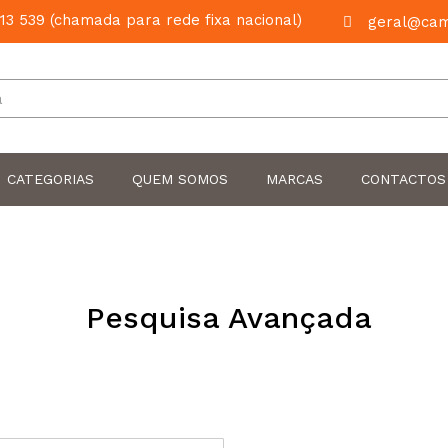
13 539 (chamada para rede fixa nacional)
geral@cam
Pesquisar
CATEGORIAS
QUEM SOMOS
MARCAS
CONTACTOS
Pesquisa Avançada