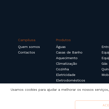
Campilusa
Produtos
Quem somos
Águas
Entr
Contactos
Casas de Banho
Equi
Aquecimento
Equi
Climatização
Gás
Cozinha
Quin
Eletricidade
Mobi
Eletrodomésticos
Usamos cookies para ajudar a melhorar os nossos serviços, 
ACE
Copyright © 2024 Campilusa, Lda.