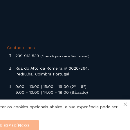
Contacte-nos
239 913 539
(Chamada para a rede fixa nacional)
Rua do Alto da Romeira nº 3020-264,
Pedrulha, Coimbra Portugal
9:00 - 13:00 | 15:00 - 19:00 (2ª - 6ª)
9:00 - 13:00 | 14:00 - 18:00 (Sábado)
geral@campilusa.pt
tar os cookies opcionais abaixo, a sua experiência pode ser
Fe
S ESPECÍFICOS