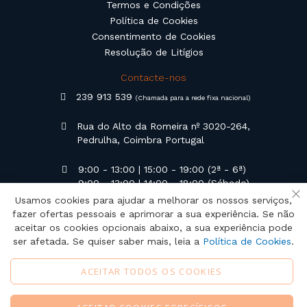
Termos e Condições
Política de Cookies
Consentimento de Cookies
Resolução de Litígios
Contacte-nos
239 913 539
(Chamada para a rede fixa nacional)
Rua do Alto da Romeira nº 3020-264,
Pedrulha, Coimbra Portugal
9:00 - 13:00 | 15:00 - 19:00 (2ª - 6ª)
9:00 - 13:00 | 14:00 - 18:00 (Sábado)
Usamos cookies para ajudar a melhorar os nossos serviços,
Fe
geral@campilusa.pt
fazer ofertas pessoais e aprimorar a sua experiência. Se não
aceitar os cookies opcionais abaixo, a sua experiência pode
ser afetada. Se quiser saber mais, leia a
Política de Cookies
.
ACEITAR TODOS OS COOKIES
Copyright © 2024 Campilusa, Lda.