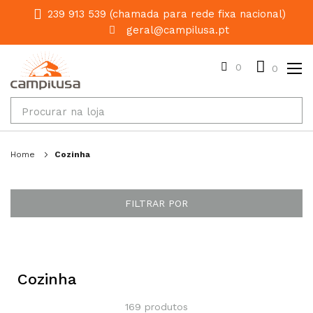
239 913 539 (chamada para rede fixa nacional)
geral@campilusa.pt
0
0
Home
Cozinha
FILTRAR POR
Cozinha
169
produtos