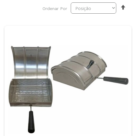
Defi
Ordenar Por
dir
des