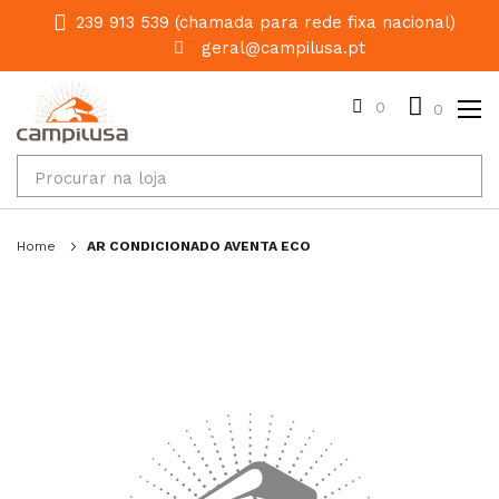
239 913 539 (chamada para rede fixa nacional)
geral@campilusa.pt
0
0
Home
AR CONDICIONADO AVENTA ECO
Salte
para
o
final
da
galeria
de
imagens