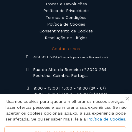
Trocas e Devoluções
Política de Privacidade
Termos e Condições
Política de Cookies
Consentimento de Cookies
Resolução de Litígios
Contacte-nos
239 913 539
(Chamada para a rede fixa nacional)
Rua do Alto da Romeira nº 3020-264,
Pedrulha, Coimbra Portugal
9:00 - 13:00 | 15:00 - 19:00 (2ª - 6ª)
9:00 - 13:00 | 14:00 - 18:00 (Sábado)
Usamos cookies para ajudar a melhorar os nossos serviços,
Fe
geral@campilusa.pt
fazer ofertas pessoais e aprimorar a sua experiência. Se não
aceitar os cookies opcionais abaixo, a sua experiência pode
ser afetada. Se quiser saber mais, leia a
Política de Cookies
.