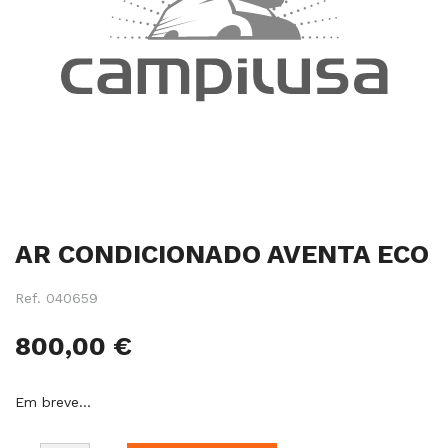
Salte
AR CONDICIONADO AVENTA ECO
para
o
início
Ref.
040659
da
galeria
800,00 €
de
imagens
Em breve…