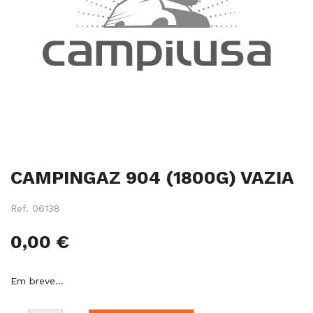
Salte
CAMPINGAZ 904 (1800G) VAZIA
para
o
início
Ref.
06138
da
galeria
0,00 €
de
imagens
Em breve…