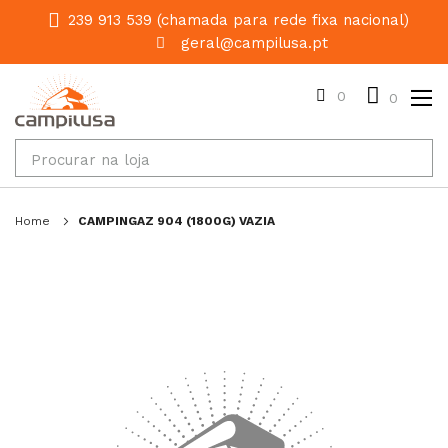
239 913 539 (chamada para rede fixa nacional)
geral@campilusa.pt
0
0
Home
CAMPINGAZ 904 (1800G) VAZIA
Salte
para
o
final
da
galeria
de
imagens