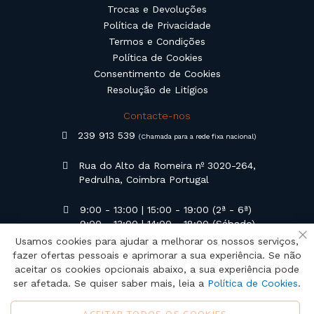
Trocas e Devoluções
Política de Privacidade
Termos e Condições
Política de Cookies
Consentimento de Cookies
Resolução de Litígios
Contacte-nos
239 913 539
(Chamada para a rede fixa nacional)
Rua do Alto da Romeira nº 3020-264,
Pedrulha, Coimbra Portugal
9:00 - 13:00 | 15:00 - 19:00 (2ª - 6ª)
9:00 - 13:00 | 14:00 - 18:00 (Sábado)
Usamos cookies para ajudar a melhorar os nossos serviços,
Fe
geral@campilusa.pt
fazer ofertas pessoais e aprimorar a sua experiência. Se não
aceitar os cookies opcionais abaixo, a sua experiência pode
ser afetada. Se quiser saber mais, leia a
Política de Cookies
.