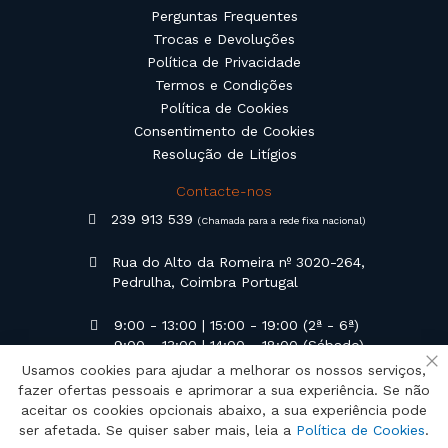
Perguntas Frequentes
Trocas e Devoluções
Política de Privacidade
Termos e Condições
Política de Cookies
Consentimento de Cookies
Resolução de Litígios
Contacte-nos
239 913 539
(Chamada para a rede fixa nacional)
Rua do Alto da Romeira nº 3020-264,
Pedrulha, Coimbra Portugal
9:00 - 13:00 | 15:00 - 19:00 (2ª - 6ª)
9:00 - 13:00 | 14:00 - 18:00 (Sábado)
Usamos cookies para ajudar a melhorar os nossos serviços,
Fe
geral@campilusa.pt
fazer ofertas pessoais e aprimorar a sua experiência. Se não
aceitar os cookies opcionais abaixo, a sua experiência pode
ser afetada. Se quiser saber mais, leia a
Política de Cookies
.