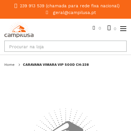
239 913 539 (chamada para rede fixa nacional)
geral@campilusa.pt
0
0
Home
CARAVANA VIMARA VIP 500D CH:238
Salte
para
o
final
da
galeria
de
imagens