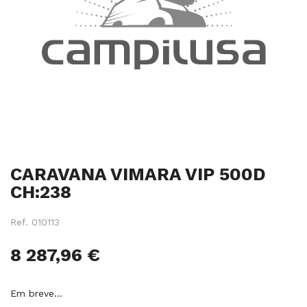
Salte
CARAVANA VIMARA VIP 500D
para
o
CH:238
início
da
Ref.
010113
galeria
de
8 287,96 €
imagens
Em breve…