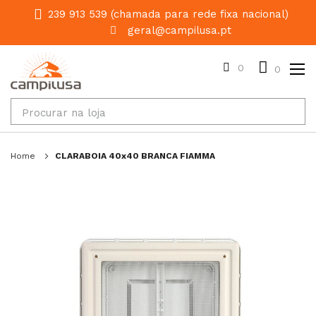
239 913 539 (chamada para rede fixa nacional)
geral@campilusa.pt
0
0
Home
CLARABOIA 40x40 BRANCA FIAMMA
Salte
para
o
final
da
galeria
de
imagens