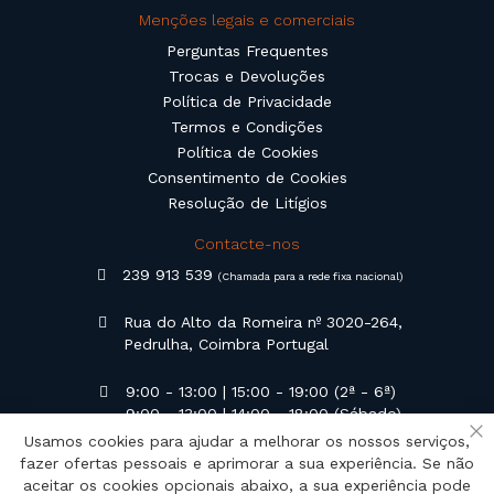
Menções legais e comerciais
Perguntas Frequentes
Trocas e Devoluções
Política de Privacidade
Termos e Condições
Política de Cookies
Consentimento de Cookies
Resolução de Litígios
Contacte-nos
239 913 539
(Chamada para a rede fixa nacional)
Rua do Alto da Romeira nº 3020-264,
Pedrulha, Coimbra Portugal
9:00 - 13:00 | 15:00 - 19:00 (2ª - 6ª)
9:00 - 13:00 | 14:00 - 18:00 (Sábado)
Usamos cookies para ajudar a melhorar os nossos serviços,
Fe
geral@campilusa.pt
fazer ofertas pessoais e aprimorar a sua experiência. Se não
aceitar os cookies opcionais abaixo, a sua experiência pode