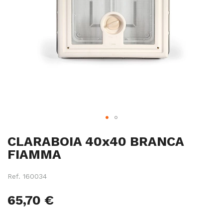
Salte
CLARABOIA 40x40 BRANCA
para
o
FIAMMA
início
da
Ref.
160034
galeria
de
65,70 €
imagens