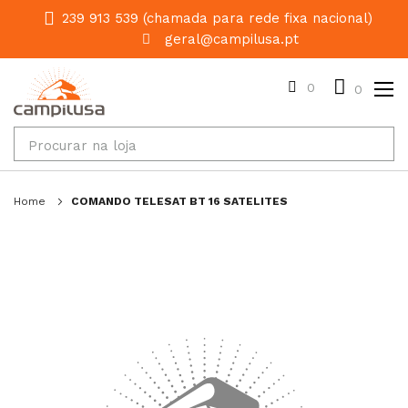
239 913 539 (chamada para rede fixa nacional)
geral@campilusa.pt
0
0
Home
COMANDO TELESAT BT 16 SATELITES
Salte
para
o
final
da
galeria
de
imagens