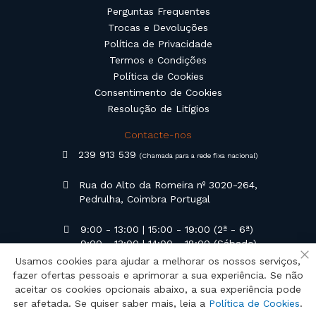
Perguntas Frequentes
Trocas e Devoluções
Política de Privacidade
Termos e Condições
Política de Cookies
Consentimento de Cookies
Resolução de Litígios
Contacte-nos
239 913 539
(Chamada para a rede fixa nacional)
Rua do Alto da Romeira nº 3020-264,
Pedrulha, Coimbra Portugal
9:00 - 13:00 | 15:00 - 19:00 (2ª - 6ª)
9:00 - 13:00 | 14:00 - 18:00 (Sábado)
Usamos cookies para ajudar a melhorar os nossos serviços,
Fe
geral@campilusa.pt
fazer ofertas pessoais e aprimorar a sua experiência. Se não
aceitar os cookies opcionais abaixo, a sua experiência pode
ser afetada. Se quiser saber mais, leia a
Política de Cookies
.