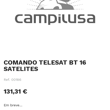
Salte
COMANDO TELESAT BT 16
para
o
SATELITES
início
da
Ref.
00186
galeria
de
131,31 €
imagens
Em breve…