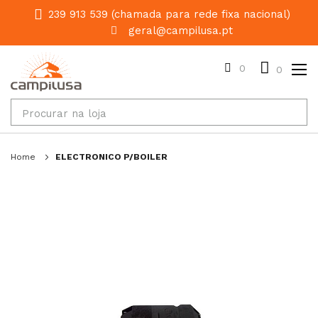
239 913 539 (chamada para rede fixa nacional)
geral@campilusa.pt
0
0
Home
ELECTRONICO P/BOILER
Salte
para
o
final
da
galeria
de
imagens