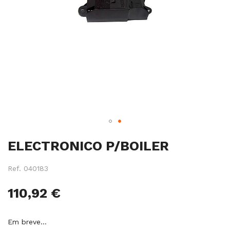
Salte
ELECTRONICO P/BOILER
para
o
início
Ref.
040183
da
galeria
110,92 €
de
imagens
Em breve…