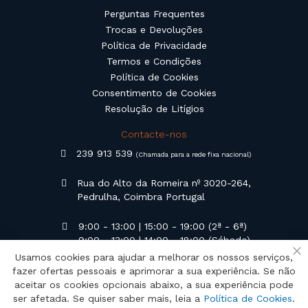
Perguntas Frequentes
Trocas e Devoluções
Política de Privacidade
Termos e Condições
Política de Cookies
Consentimento de Cookies
Resolução de Litígios
Contacte-nos
239 913 539
(Chamada para a rede fixa nacional)
Rua do Alto da Romeira nº 3020-264,
Pedrulha, Coimbra Portugal
9:00 - 13:00 | 15:00 - 19:00 (2ª - 6ª)
9:00 - 13:00 | 14:00 - 18:00 (Sábado)
Usamos cookies para ajudar a melhorar os nossos serviços,
Fe
geral@campilusa.pt
fazer ofertas pessoais e aprimorar a sua experiência. Se não
aceitar os cookies opcionais abaixo, a sua experiência pode
ser afetada. Se quiser saber mais, leia a
Política de Cookies
.