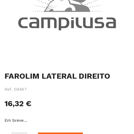
Salte
FAROLIM LATERAL DIREITO
para
o
início
Ref.
09467
da
galeria
16,32 €
de
imagens
Em breve…