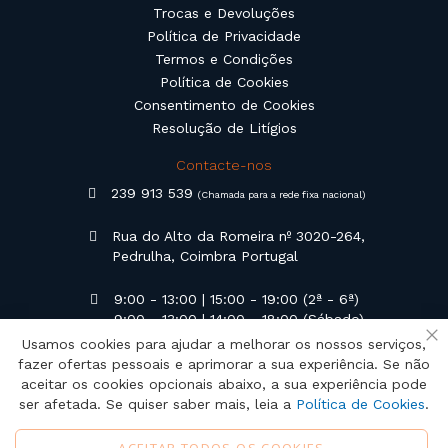
Trocas e Devoluções
Política de Privacidade
Termos e Condições
Política de Cookies
Consentimento de Cookies
Resolução de Litígios
Contacte-nos
239 913 539
(Chamada para a rede fixa nacional)
Rua do Alto da Romeira nº 3020-264,
Pedrulha, Coimbra Portugal
9:00 - 13:00 | 15:00 - 19:00 (2ª - 6ª)
9:00 - 13:00 | 14:00 - 18:00 (Sábado)
Usamos cookies para ajudar a melhorar os nossos serviços,
Fe
geral@campilusa.pt
fazer ofertas pessoais e aprimorar a sua experiência. Se não
aceitar os cookies opcionais abaixo, a sua experiência pode
ser afetada. Se quiser saber mais, leia a
Política de Cookies
.