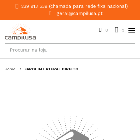
239 913 539 (chamada para rede fixa nacional)
geral@campilusa.pt
0
0
Home
FAROLIM LATERAL DIREITO
Salte
para
o
final
da
galeria
de
imagens