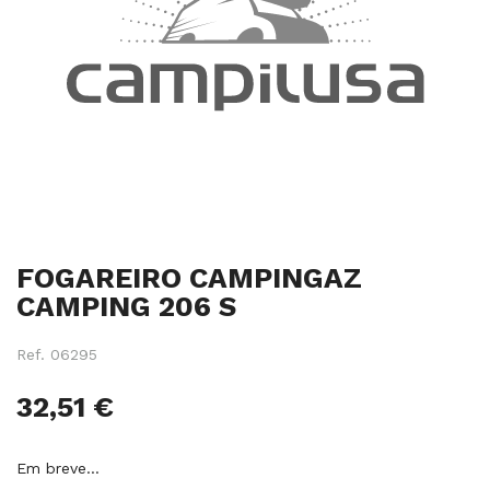
Salte
FOGAREIRO CAMPINGAZ
para
o
CAMPING 206 S
início
da
Ref.
06295
galeria
de
32,51 €
imagens
Em breve…