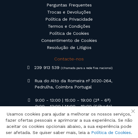
Perguntas Frequentes
Trocas e Devoluções
Política de Privacidade
Termos e Condições
Política de Cookies
Consentimento de Cookies
Resolução de Litígios
Contacte-nos
239 913 539
(Chamada para a rede fixa nacional)
Rua do Alto da Romeira nº 3020-264,
Pedrulha, Coimbra Portugal
9:00 - 13:00 | 15:00 - 19:00 (2ª - 6ª)
9:00 - 13:00 | 14:00 - 18:00 (Sábado)
Usamos cookies para ajudar a melhorar os nossos serviços,
Fe
geral@campilusa.pt
fazer ofertas pessoais e aprimorar a sua experiência. Se não
aceitar os cookies opcionais abaixo, a sua experiência pode
ser afetada. Se quiser saber mais, leia a
Política de Cookies
.