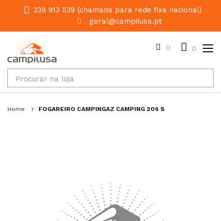
239 913 539 (chamada para rede fixa nacional)
geral@campilusa.pt
0
0
Home
FOGAREIRO CAMPINGAZ CAMPING 206 S
Salte
para
o
final
da
galeria
de
imagens