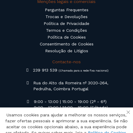
Menções legais e comerciais
Perguntas Frequentes
Trocas e Devoluções
Política de Privacidade
Termos e Condições
Política de Cookies
Consentimento de Cookies
Resolução de Litígios
Contacte-nos
239 913 539
(Chamada para a rede fixa nacional)
Rua do Alto da Romeira nº 3020-264,
Pedrulha, Coimbra Portugal
9:00 - 13:00 | 15:00 - 19:00 (2ª - 6ª)
9:00 - 13:00 | 14:00 - 18:00 (Sábado)
Usamos cookies para ajudar a melhorar os nossos serviços,
Fe
geral@campilusa.pt
fazer ofertas pessoais e aprimorar a sua experiência. Se não
aceitar os cookies opcionais abaixo, a sua experiência pode
ser afetada. Se quiser saber mais, leia a
Política de Cookies
.