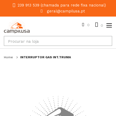
239 913 539 (chamada para rede fixa nacional)
geral@campilusa.pt
0
0
Home
INTERRUPTOR GAS INT.TRUMA
Salte
para
o
final
da
galeria
de
imagens