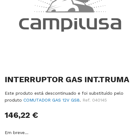
Salte
INTERRUPTOR GAS INT.TRUMA
para
o
início
Este produto está descontinuado e foi substituído pelo
da
produto
COMUTADOR GAS 12V GS8
.
Ref.
040145
galeria
de
146,22 €
imagens
Em breve…