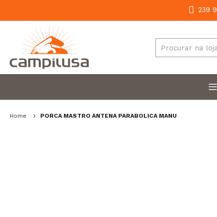
239 9
Home
PORCA MASTRO ANTENA PARABOLICA MANU
Salte
para
o
final
da
galeria
de
imagens