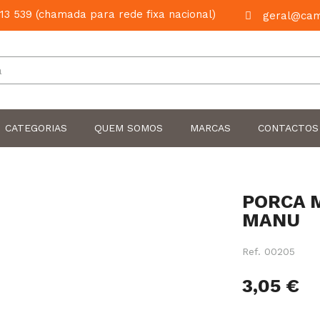
13 539 (chamada para rede fixa nacional)
geral@cam
Pesquisar
CATEGORIAS
QUEM SOMOS
MARCAS
CONTACTOS
PORCA 
MANU
Ref.
00205
3,05 €