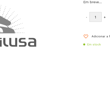
Em breve…
-
+
Adicionar a 
Em stock