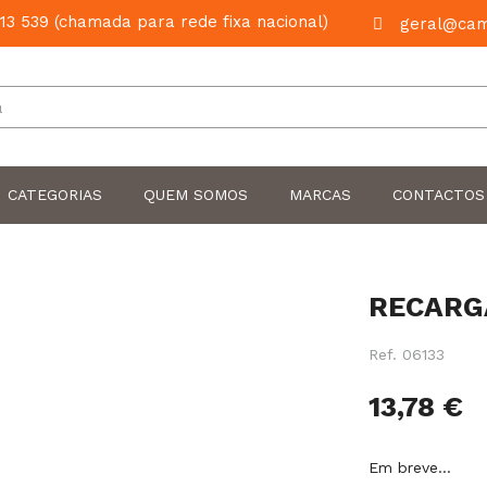
13 539 (chamada para rede fixa nacional)
geral@cam
Pesquisar
CATEGORIAS
QUEM SOMOS
MARCAS
CONTACTOS
RECARGA
Ref.
06133
13,78 €
Em breve…