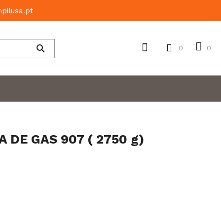
pilusa.pt
0
0
Pesquisar
 DE GAS 907 ( 2750 g)