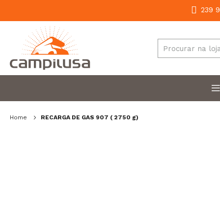
239 9
Home
RECARGA DE GAS 907 ( 2750 g)
Salte
para
o
final
da
galeria
de
imagens