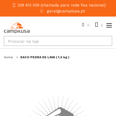
239 913 539 (chamada para rede fixa nacional)
geral@campilusa.pt
0
0
Home
SACO PEDRA DE LAVA ( 1,5 kg )
Salte
para
o
final
da
galeria
de
imagens