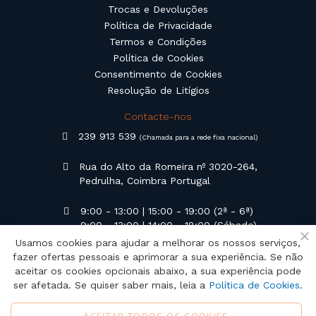
Trocas e Devoluções
Política de Privacidade
Termos e Condições
Política de Cookies
Consentimento de Cookies
Resolução de Litígios
Contacte-nos
239 913 539
(Chamada para a rede fixa nacional)
Rua do Alto da Romeira nº 3020-264,
Pedrulha, Coimbra Portugal
9:00 - 13:00 | 15:00 - 19:00 (2ª - 6ª)
9:00 - 13:00 | 14:00 - 18:00 (Sábado)
Usamos cookies para ajudar a melhorar os nossos serviços,
Fe
geral@campilusa.pt
fazer ofertas pessoais e aprimorar a sua experiência. Se não
aceitar os cookies opcionais abaixo, a sua experiência pode
ser afetada. Se quiser saber mais, leia a
Política de Cookies
.