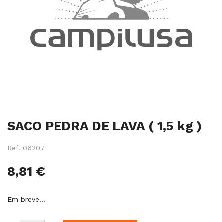
Salte
SACO PEDRA DE LAVA ( 1,5 kg )
para
o
início
Ref.
06207
da
galeria
8,81 €
de
imagens
Em breve…