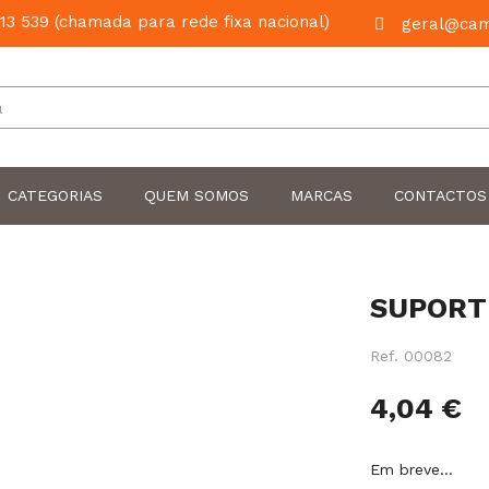
13 539 (chamada para rede fixa nacional)
geral@cam
Pesquisar
CATEGORIAS
QUEM SOMOS
MARCAS
CONTACTOS
SUPORT
Ref.
00082
4,04 €
Em breve…