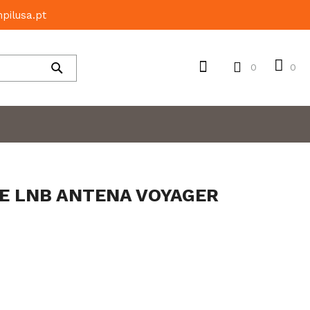
pilusa.pt
0
0
Pesquisar
E LNB ANTENA VOYAGER