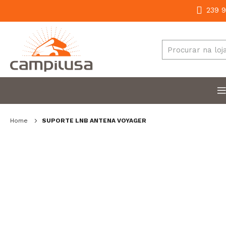
239 9
Home
SUPORTE LNB ANTENA VOYAGER
Salte
para
o
final
da
galeria
de
imagens