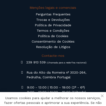
Menções legais e comerciais
Perguntas Frequentes
Trocas e Devoluções
Política de Privacidade
Termos e Condições
Política de Cookies
Consentimento de Cookies
Resolução de Litígios
Contacte-nos
239 913 539
(Chamada para a rede fixa nacional)
Rua do Alto da Romeira nº 3020-264,
Pedrulha, Coimbra Portugal
9:00 - 13:00 | 15:00 - 19:00 (2ª - 6ª)
9:00 - 13:00 | 14:00 - 18:00 (Sábado)
Usamos cookies para ajudar a melhorar os nossos serviços,
Fe
geral@campilusa.pt
fazer ofertas pessoais e aprimorar a sua experiência. Se não