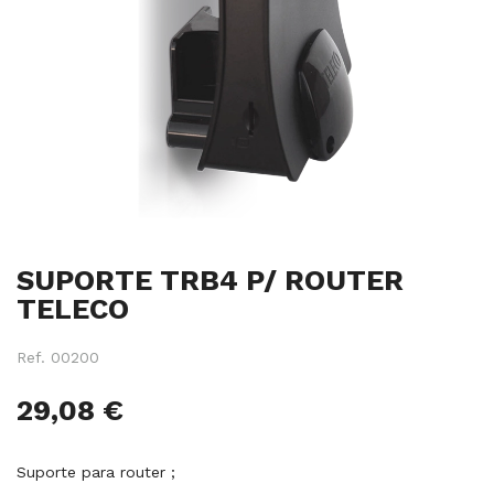
Salte
SUPORTE TRB4 P/ ROUTER
para
o
TELECO
início
da
Ref.
00200
galeria
de
29,08 €
imagens
Suporte para router ;