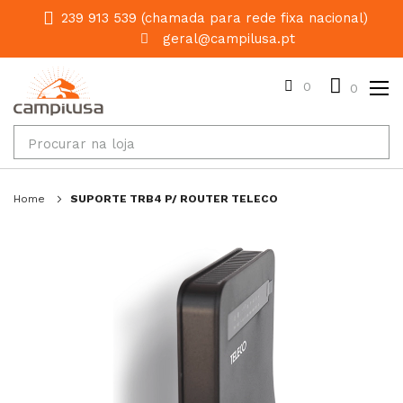
239 913 539 (chamada para rede fixa nacional)
geral@campilusa.pt
0
0
Home
SUPORTE TRB4 P/ ROUTER TELECO
Salte
para
o
final
da
galeria
de
imagens