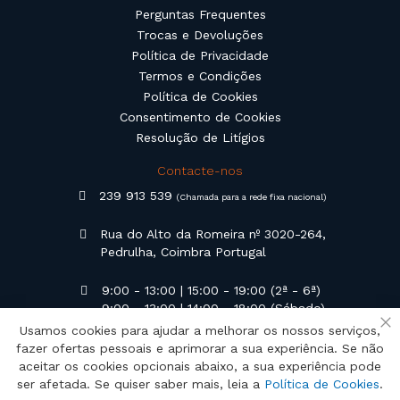
Perguntas Frequentes
Trocas e Devoluções
Política de Privacidade
Termos e Condições
Política de Cookies
Consentimento de Cookies
Resolução de Litígios
Contacte-nos
239 913 539
(Chamada para a rede fixa nacional)
Rua do Alto da Romeira nº 3020-264,
Pedrulha, Coimbra Portugal
9:00 - 13:00 | 15:00 - 19:00 (2ª - 6ª)
9:00 - 13:00 | 14:00 - 18:00 (Sábado)
Usamos cookies para ajudar a melhorar os nossos serviços,
Fe
geral@campilusa.pt
fazer ofertas pessoais e aprimorar a sua experiência. Se não
aceitar os cookies opcionais abaixo, a sua experiência pode
ser afetada. Se quiser saber mais, leia a
Política de Cookies
.