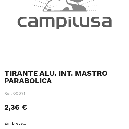
Salte
TIRANTE ALU. INT. MASTRO
para
o
PARABOLICA
início
da
Ref.
00071
galeria
de
2,36 €
imagens
Em breve…