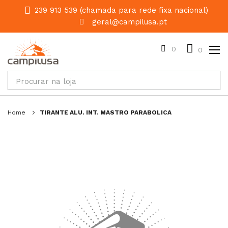
239 913 539 (chamada para rede fixa nacional)
geral@campilusa.pt
0
0
Home
TIRANTE ALU. INT. MASTRO PARABOLICA
Salte
para
o
final
da
galeria
de
imagens