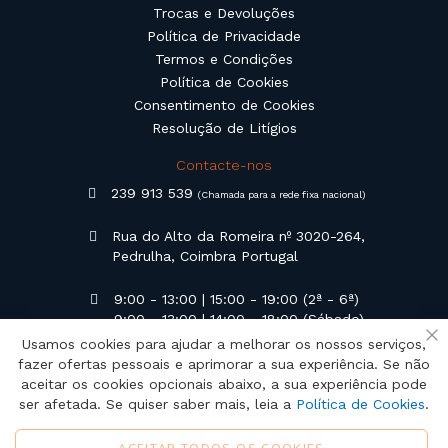
Trocas e Devoluções
Política de Privacidade
Termos e Condições
Política de Cookies
Consentimento de Cookies
Resolução de Litígios
Contacte-nos
239 913 539
(Chamada para a rede fixa nacional)
Rua do Alto da Romeira nº 3020-264,
Pedrulha, Coimbra Portugal
9:00 - 13:00 | 15:00 - 19:00 (2ª - 6ª)
9:00 - 13:00 | 14:00 - 18:00 (Sábado)
Usamos cookies para ajudar a melhorar os nossos serviços,
Fe
geral@campilusa.pt
fazer ofertas pessoais e aprimorar a sua experiência. Se não
aceitar os cookies opcionais abaixo, a sua experiência pode
ser afetada. Se quiser saber mais, leia a
Política de Cookies
.