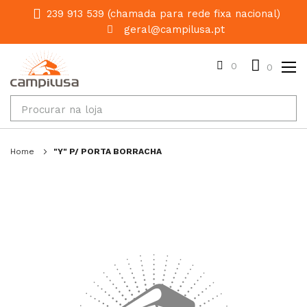
239 913 539 (chamada para rede fixa nacional)
geral@campilusa.pt
0
0
Home
"Y" P/ PORTA BORRACHA
Salte
para
o
final
da
galeria
de
imagens