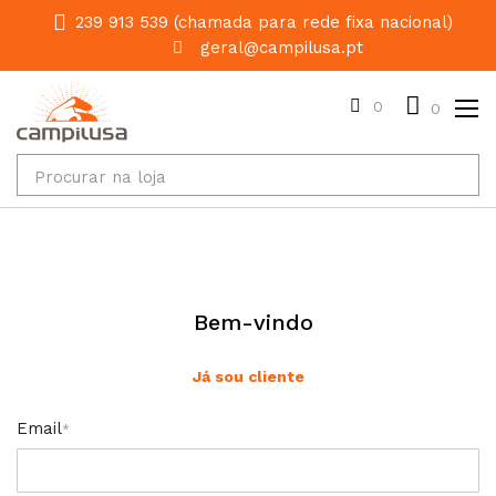
239 913 539 (chamada para rede fixa nacional)
geral@campilusa.pt
0
0
Bem-vindo
Já sou cliente
Email