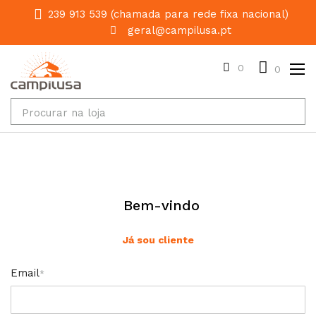
239 913 539 (chamada para rede fixa nacional)
geral@campilusa.pt
0
0
Bem-vindo
Já sou cliente
Email