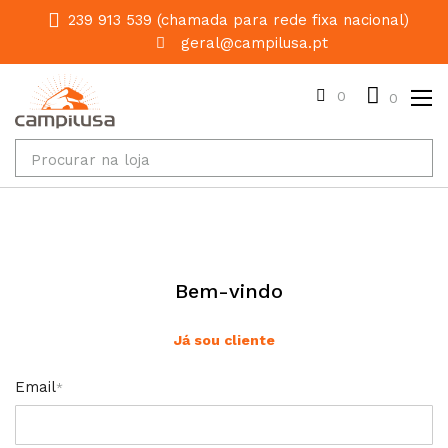
239 913 539 (chamada para rede fixa nacional)
geral@campilusa.pt
0
0
Bem-vindo
Já sou cliente
Email