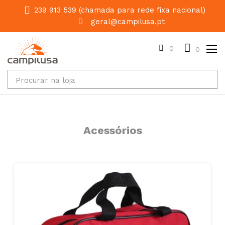
239 913 539 (chamada para rede fixa nacional)
geral@campilusa.pt
0
0
Acessórios